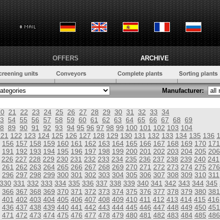
OFFERS
ARCHIVE
Manufacturer:
20
21
22
23
24
25
26
27
28
29
30
31
32
33
34
3
54
55
56
57
58
59
60
61
62
63
64
65
66
67
68
69
8
89
90
91
92
93
94
95
96
97
98
99
100
101
102
103
104
121
122
123
124
125
126
127
128
129
130
131
132
133
134
135
136
156
157
158
159
160
161
162
163
164
165
166
167
168
169
170
171
191
192
193
194
195
196
197
198
199
200
201
202
203
204
205
206
226
227
228
229
230
231
232
233
234
235
236
237
238
239
240
241
261
262
263
264
265
266
267
268
269
270
271
272
273
274
275
276
296
297
298
299
300
301
302
303
304
305
306
307
308
309
310
311
330
331
332
333
334
335
336
337
338
339
340
341
342
343
344
345
366
367
368
369
370
371
372
373
374
375
376
377
378
379
380
381
401
402
403
404
405
406
407
408
409
410
411
412
413
414
415
416
436
437
438
439
440
441
442
443
444
445
446
447
448
449
450
451
471
472
473
474
475
476
477
478
479
480
481
482
483
484
485
486