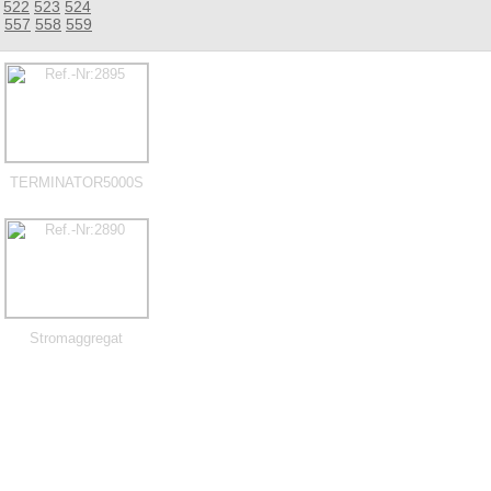
522
523
524
557
558
559
TERMINATOR5000S
Stromaggregat