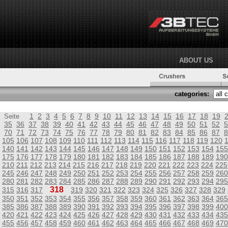
ABOUT US
categories:
1
2
3
4
5
6
7
8
9
10
11
12
13
14
15
16
17
18
19
Seite
35
36
37
38
39
40
41
42
43
44
45
46
47
48
49
50
51
52
5
70
71
72
73
74
75
76
77
78
79
80
81
82
83
84
85
86
87
8
105
106
107
108
109
110
111
112
113
114
115
116
117
118
119
120
140
141
142
143
144
145
146
147
148
149
150
151
152
153
154
155
175
176
177
178
179
180
181
182
183
184
185
186
187
188
189
190
210
211
212
213
214
215
216
217
218
219
220
221
222
223
224
225
245
246
247
248
249
250
251
252
253
254
255
256
257
258
259
260
280
281
282
283
284
285
286
287
288
289
290
291
292
293
294
295
318
315
316
317
319
320
321
322
323
324
325
326
327
328
329
350
351
352
353
354
355
356
357
358
359
360
361
362
363
364
365
385
386
387
388
389
390
391
392
393
394
395
396
397
398
399
400
420
421
422
423
424
425
426
427
428
429
430
431
432
433
434
435
455
456
457
458
459
460
461
462
463
464
465
466
467
468
469
470