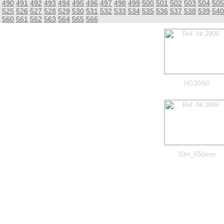
490
491
492
493
494
495
496
497
498
499
500
501
502
503
504
505
525
526
527
528
529
530
531
532
533
534
535
536
537
538
539
540
560
561
562
563
564
565
566
HG30/60
10m_650mm