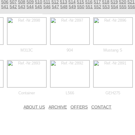
506
507
508
509
510
511
512
513
514
515
516
517
518
519
520
521
541
542
543
544
545
546
547
548
549
550
551
552
553
554
555
556
M313C
904
Mustang S
Container
L566
GEH275
ABOUT US
ARCHIVE
OFFERS
CONTACT