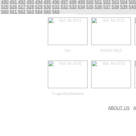
490
491
492
493
494
495
496
497
498
499
500
501
502
503
504
505
525
526
527
528
529
530
531
532
533
534
535
536
537
538
539
540
560
561
562
563
564
565
566
Silo
RSMS 0913
Trogkettenförderer
ABOUT US
A