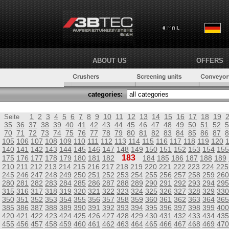
ABOUT US
OFFERS
categories:
1
2
3
4
5
6
7
8
9
10
11
12
13
14
15
16
17
18
19
Seite
35
36
37
38
39
40
41
42
43
44
45
46
47
48
49
50
51
52
5
70
71
72
73
74
75
76
77
78
79
80
81
82
83
84
85
86
87
8
105
106
107
108
109
110
111
112
113
114
115
116
117
118
119
120
140
141
142
143
144
145
146
147
148
149
150
151
152
153
154
155
183
175
176
177
178
179
180
181
182
184
185
186
187
188
189
210
211
212
213
214
215
216
217
218
219
220
221
222
223
224
225
245
246
247
248
249
250
251
252
253
254
255
256
257
258
259
260
280
281
282
283
284
285
286
287
288
289
290
291
292
293
294
295
315
316
317
318
319
320
321
322
323
324
325
326
327
328
329
330
350
351
352
353
354
355
356
357
358
359
360
361
362
363
364
365
385
386
387
388
389
390
391
392
393
394
395
396
397
398
399
400
420
421
422
423
424
425
426
427
428
429
430
431
432
433
434
435
455
456
457
458
459
460
461
462
463
464
465
466
467
468
469
470