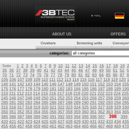
ABOUT US
OFFERS
categories:
1
2
3
4
5
6
7
8
9
10
11
12
13
14
15
16
17
18
19
Seite
35
36
37
38
39
40
41
42
43
44
45
46
47
48
49
50
51
52
5
70
71
72
73
74
75
76
77
78
79
80
81
82
83
84
85
86
87
8
105
106
107
108
109
110
111
112
113
114
115
116
117
118
119
120
140
141
142
143
144
145
146
147
148
149
150
151
152
153
154
155
175
176
177
178
179
180
181
182
183
184
185
186
187
188
189
190
210
211
212
213
214
215
216
217
218
219
220
221
222
223
224
225
245
246
247
248
249
250
251
252
253
254
255
256
257
258
259
260
280
281
282
283
284
285
286
287
288
289
290
291
292
293
294
295
315
316
317
318
319
320
321
322
323
324
325
326
327
328
329
330
350
351
352
353
354
355
356
357
358
359
360
361
362
363
364
365
398
385
386
387
388
389
390
391
392
393
394
395
396
397
399
420
421
422
423
424
425
426
427
428
429
430
431
432
433
434
435
455
456
457
458
459
460
461
462
463
464
465
466
467
468
469
470