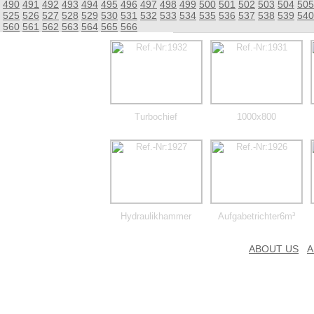
490
491
492
493
494
495
496
497
498
499
500
501
502
503
504
505
525
526
527
528
529
530
531
532
533
534
535
536
537
538
539
540
560
561
562
563
564
565
566
Turbochief
1000x800
Hydraulikhammer
Aufgabetrichter6m³
ABOUT US
A