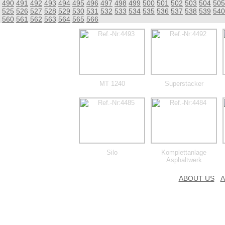
490
491
492
493
494
495
496
497
498
499
500
501
502
503
504
505
525
526
527
528
529
530
531
532
533
534
535
536
537
538
539
540
560
561
562
563
564
565
566
MT 1240
Superstacker
Silo
Komplettanlage
Asphaltwerk
ABOUT US
A