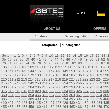
ABOUT US
OFFERS
categories:
1
2
3
4
5
6
7
8
9
10
11
12
13
14
15
16
17
18
19
Seite
35
36
37
38
39
40
41
42
43
44
45
46
47
48
49
50
51
52
5
70
71
72
73
74
75
76
77
78
79
80
81
82
83
84
85
86
87
8
105
106
107
108
109
110
111
112
113
114
115
116
117
118
119
120
140
141
142
143
144
145
146
147
148
149
150
151
152
153
154
155
175
176
177
178
179
180
181
182
183
184
185
186
187
188
189
190
210
211
212
213
214
215
216
217
218
219
220
221
222
223
224
225
245
246
247
248
249
250
251
252
253
254
255
256
257
258
259
260
280
281
282
283
284
285
286
287
288
289
290
291
292
293
294
295
315
316
317
318
319
320
321
322
323
324
325
326
327
328
329
330
350
351
352
353
354
355
356
357
358
359
360
361
362
363
364
365
385
386
387
388
389
390
391
392
393
394
395
396
397
398
399
400
420
421
422
423
424
425
426
427
428
429
430
431
432
433
434
435
455
456
457
458
459
460
461
462
463
464
465
466
467
468
469
470