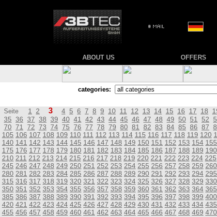
ABOUT US
OFFERS
categories:
3
1
2
4
5
6
7
8
9
10
11
12
13
14
15
16
17
18
1
Seite
35
36
37
38
39
40
41
42
43
44
45
46
47
48
49
50
51
52
5
70
71
72
73
74
75
76
77
78
79
80
81
82
83
84
85
86
87
8
105
106
107
108
109
110
111
112
113
114
115
116
117
118
119
120
140
141
142
143
144
145
146
147
148
149
150
151
152
153
154
155
175
176
177
178
179
180
181
182
183
184
185
186
187
188
189
190
210
211
212
213
214
215
216
217
218
219
220
221
222
223
224
225
245
246
247
248
249
250
251
252
253
254
255
256
257
258
259
260
280
281
282
283
284
285
286
287
288
289
290
291
292
293
294
295
315
316
317
318
319
320
321
322
323
324
325
326
327
328
329
330
350
351
352
353
354
355
356
357
358
359
360
361
362
363
364
365
385
386
387
388
389
390
391
392
393
394
395
396
397
398
399
400
420
421
422
423
424
425
426
427
428
429
430
431
432
433
434
435
455
456
457
458
459
460
461
462
463
464
465
466
467
468
469
470