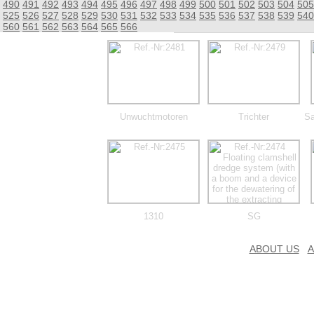
490
491
492
493
494
495
496
497
498
499
500
501
502
503
504
505
525
526
527
528
529
530
531
532
533
534
535
536
537
538
539
540
560
561
562
563
564
565
566
Unwuchtmotoren
Trichter
S
1310
SG
ABOUT US
A