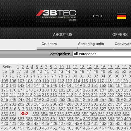
ABOUT US
OFFERS
categories:
1
2
3
4
5
6
7
8
9
10
11
12
13
14
15
16
17
18
19
Seite
35
36
37
38
39
40
41
42
43
44
45
46
47
48
49
50
51
52
5
70
71
72
73
74
75
76
77
78
79
80
81
82
83
84
85
86
87
8
105
106
107
108
109
110
111
112
113
114
115
116
117
118
119
120
140
141
142
143
144
145
146
147
148
149
150
151
152
153
154
155
175
176
177
178
179
180
181
182
183
184
185
186
187
188
189
190
210
211
212
213
214
215
216
217
218
219
220
221
222
223
224
225
245
246
247
248
249
250
251
252
253
254
255
256
257
258
259
260
280
281
282
283
284
285
286
287
288
289
290
291
292
293
294
295
315
316
317
318
319
320
321
322
323
324
325
326
327
328
329
330
352
350
351
353
354
355
356
357
358
359
360
361
362
363
364
385
386
387
388
389
390
391
392
393
394
395
396
397
398
399
400
420
421
422
423
424
425
426
427
428
429
430
431
432
433
434
435
455
456
457
458
459
460
461
462
463
464
465
466
467
468
469
470