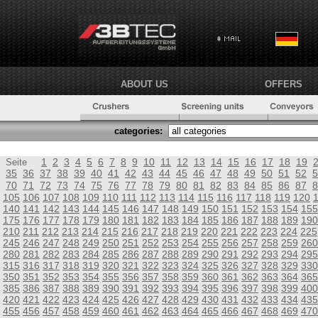
ABOUT US
OFFERS
categories:
1
2
3
4
5
6
7
8
9
10
11
12
13
14
15
16
17
18
19
Seite
35
36
37
38
39
40
41
42
43
44
45
46
47
48
49
50
51
52
5
70
71
72
73
74
75
76
77
78
79
80
81
82
83
84
85
86
87
8
105
106
107
108
109
110
111
112
113
114
115
116
117
118
119
120
140
141
142
143
144
145
146
147
148
149
150
151
152
153
154
155
175
176
177
178
179
180
181
182
183
184
185
186
187
188
189
190
210
211
212
213
214
215
216
217
218
219
220
221
222
223
224
225
245
246
247
248
249
250
251
252
253
254
255
256
257
258
259
260
280
281
282
283
284
285
286
287
288
289
290
291
292
293
294
295
315
316
317
318
319
320
321
322
323
324
325
326
327
328
329
330
350
351
352
353
354
355
356
357
358
359
360
361
362
363
364
365
385
386
387
388
389
390
391
392
393
394
395
396
397
398
399
400
420
421
422
423
424
425
426
427
428
429
430
431
432
433
434
435
455
456
457
458
459
460
461
462
463
464
465
466
467
468
469
470