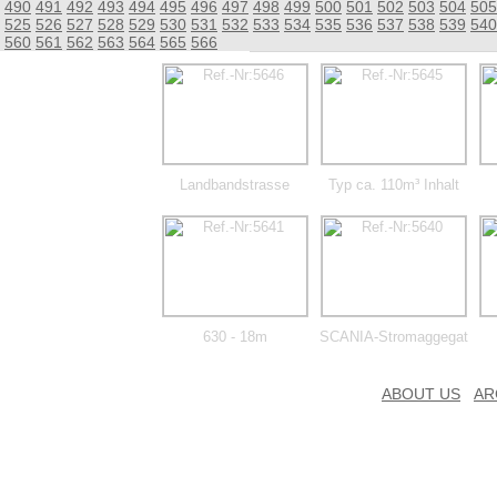
490
491
492
493
494
495
496
497
498
499
500
501
502
503
504
505
525
526
527
528
529
530
531
532
533
534
535
536
537
538
539
540
560
561
562
563
564
565
566
Landbandstrasse
Typ ca. 110m³ Inhalt
630 - 18m
SCANIA-Stromaggegat
ABOUT US
AR