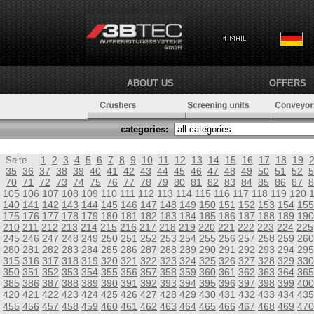
ABOUT US
OFFERS
categories:
1
2
3
4
5
6
7
8
9
10
11
12
13
14
15
16
17
18
19
Seite
35
36
37
38
39
40
41
42
43
44
45
46
47
48
49
50
51
52
5
70
71
72
73
74
75
76
77
78
79
80
81
82
83
84
85
86
87
8
105
106
107
108
109
110
111
112
113
114
115
116
117
118
119
120
140
141
142
143
144
145
146
147
148
149
150
151
152
153
154
155
175
176
177
178
179
180
181
182
183
184
185
186
187
188
189
190
210
211
212
213
214
215
216
217
218
219
220
221
222
223
224
225
245
246
247
248
249
250
251
252
253
254
255
256
257
258
259
260
280
281
282
283
284
285
286
287
288
289
290
291
292
293
294
295
315
316
317
318
319
320
321
322
323
324
325
326
327
328
329
330
350
351
352
353
354
355
356
357
358
359
360
361
362
363
364
365
385
386
387
388
389
390
391
392
393
394
395
396
397
398
399
400
420
421
422
423
424
425
426
427
428
429
430
431
432
433
434
435
455
456
457
458
459
460
461
462
463
464
465
466
467
468
469
470