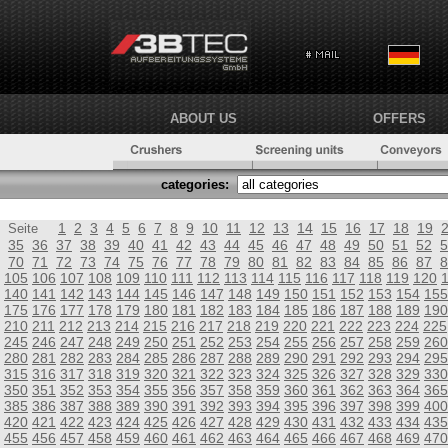
ABOUT US
OFFERS
categories:
1
2
3
4
5
6
7
8
9
10
11
12
13
14
15
16
17
18
19
Seite
35
36
37
38
39
40
41
42
43
44
45
46
47
48
49
50
51
52
5
70
71
72
73
74
75
76
77
78
79
80
81
82
83
84
85
86
87
8
105
106
107
108
109
110
111
112
113
114
115
116
117
118
119
120
140
141
142
143
144
145
146
147
148
149
150
151
152
153
154
155
175
176
177
178
179
180
181
182
183
184
185
186
187
188
189
190
210
211
212
213
214
215
216
217
218
219
220
221
222
223
224
225
245
246
247
248
249
250
251
252
253
254
255
256
257
258
259
260
280
281
282
283
284
285
286
287
288
289
290
291
292
293
294
295
315
316
317
318
319
320
321
322
323
324
325
326
327
328
329
330
350
351
352
353
354
355
356
357
358
359
360
361
362
363
364
365
385
386
387
388
389
390
391
392
393
394
395
396
397
398
399
400
420
421
422
423
424
425
426
427
428
429
430
431
432
433
434
435
455
456
457
458
459
460
461
462
463
464
465
466
467
468
469
470