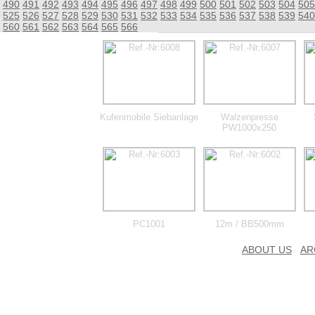
490
491
492
493
494
495
496
497
498
499
500
501
502
503
504
505
525
526
527
528
529
530
531
532
533
534
535
536
537
538
539
540
560
561
562
563
564
565
566
Kufenmobile Siebanlage
Walzenpresse
PW1000x250
PC1001
12m / BB500mm
ABOUT US
AR