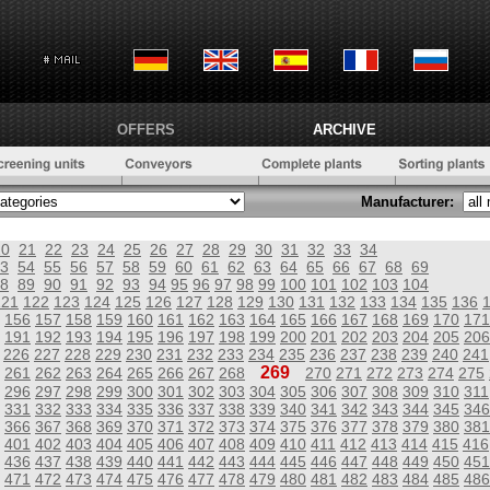
OFFERS
ARCHIVE
Manufacturer:
20
21
22
23
24
25
26
27
28
29
30
31
32
33
34
3
54
55
56
57
58
59
60
61
62
63
64
65
66
67
68
69
8
89
90
91
92
93
94
95
96
97
98
99
100
101
102
103
104
121
122
123
124
125
126
127
128
129
130
131
132
133
134
135
136
156
157
158
159
160
161
162
163
164
165
166
167
168
169
170
171
191
192
193
194
195
196
197
198
199
200
201
202
203
204
205
206
226
227
228
229
230
231
232
233
234
235
236
237
238
239
240
241
269
261
262
263
264
265
266
267
268
270
271
272
273
274
275
296
297
298
299
300
301
302
303
304
305
306
307
308
309
310
311
331
332
333
334
335
336
337
338
339
340
341
342
343
344
345
346
366
367
368
369
370
371
372
373
374
375
376
377
378
379
380
381
401
402
403
404
405
406
407
408
409
410
411
412
413
414
415
416
436
437
438
439
440
441
442
443
444
445
446
447
448
449
450
451
471
472
473
474
475
476
477
478
479
480
481
482
483
484
485
486