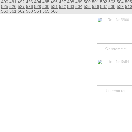
490
491
492
493
494
495
496
497
498
499
500
501
502
503
504
505
525
526
527
528
529
530
531
532
533
534
535
536
537
538
539
540
560
561
562
563
564
565
566
Siebtrommel
Unterbauten