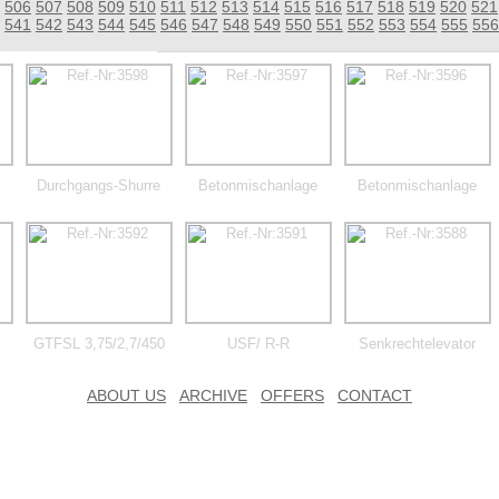
506
507
508
509
510
511
512
513
514
515
516
517
518
519
520
521
541
542
543
544
545
546
547
548
549
550
551
552
553
554
555
556
Durchgangs-Shurre
Betonmischanlage
Betonmischanlage
GTFSL 3,75/2,7/450
USF/ R-R
Senkrechtelevator
ABOUT US
ARCHIVE
OFFERS
CONTACT