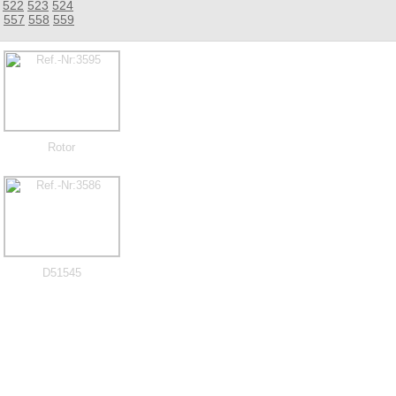
522
523
524
557
558
559
Rotor
D51545