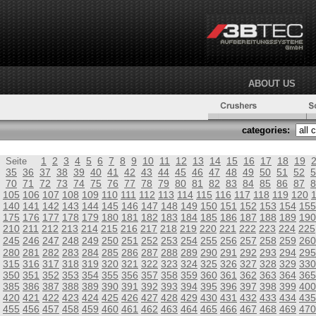
ABOUT US
categories:
1
2
3
4
5
6
7
8
9
10
11
12
13
14
15
16
17
18
19
Seite
35
36
37
38
39
40
41
42
43
44
45
46
47
48
49
50
51
52
5
70
71
72
73
74
75
76
77
78
79
80
81
82
83
84
85
86
87
8
105
106
107
108
109
110
111
112
113
114
115
116
117
118
119
120
140
141
142
143
144
145
146
147
148
149
150
151
152
153
154
155
175
176
177
178
179
180
181
182
183
184
185
186
187
188
189
190
210
211
212
213
214
215
216
217
218
219
220
221
222
223
224
225
245
246
247
248
249
250
251
252
253
254
255
256
257
258
259
260
280
281
282
283
284
285
286
287
288
289
290
291
292
293
294
295
315
316
317
318
319
320
321
322
323
324
325
326
327
328
329
330
350
351
352
353
354
355
356
357
358
359
360
361
362
363
364
365
385
386
387
388
389
390
391
392
393
394
395
396
397
398
399
400
420
421
422
423
424
425
426
427
428
429
430
431
432
433
434
435
455
456
457
458
459
460
461
462
463
464
465
466
467
468
469
470