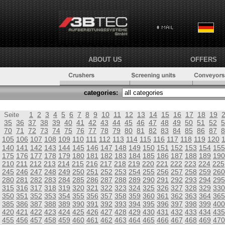
ABOUT US
OFFERS
categories:
1
2
3
4
5
6
7
8
9
10
11
12
13
14
15
16
17
18
19
Seite
35
36
37
38
39
40
41
42
43
44
45
46
47
48
49
50
51
52
5
70
71
72
73
74
75
76
77
78
79
80
81
82
83
84
85
86
87
8
105
106
107
108
109
110
111
112
113
114
115
116
117
118
119
120
140
141
142
143
144
145
146
147
148
149
150
151
152
153
154
155
175
176
177
178
179
180
181
182
183
184
185
186
187
188
189
190
210
211
212
213
214
215
216
217
218
219
220
221
222
223
224
225
245
246
247
248
249
250
251
252
253
254
255
256
257
258
259
260
280
281
282
283
284
285
286
287
288
289
290
291
292
293
294
295
315
316
317
318
319
320
321
322
323
324
325
326
327
328
329
330
350
351
352
353
354
355
356
357
358
359
360
361
362
363
364
365
385
386
387
388
389
390
391
392
393
394
395
396
397
398
399
400
420
421
422
423
424
425
426
427
428
429
430
431
432
433
434
435
455
456
457
458
459
460
461
462
463
464
465
466
467
468
469
470